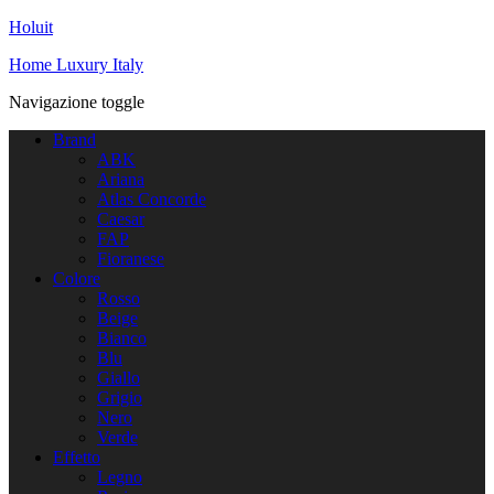
Holuit
Home Luxury Italy
Navigazione toggle
Brand
ABK
Ariana
Atlas Concorde
Caesar
FAP
Fioranese
Colore
Rosso
Beige
Bianco
Blu
Giallo
Grigio
Nero
Verde
Effetto
Legno