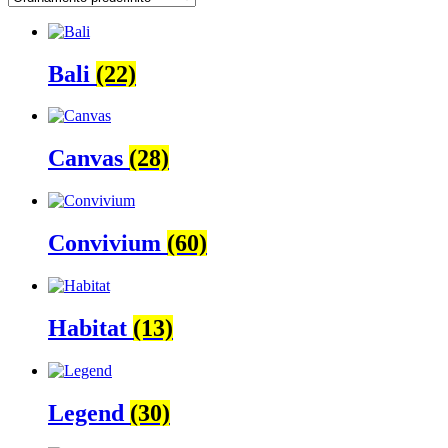
Bali
(22)
Canvas
(28)
Convivium
(60)
Habitat
(13)
Legend
(30)