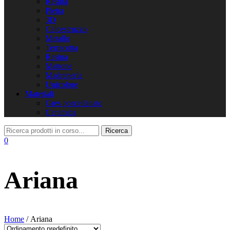
Resina
Pietra
3D
Calcestruzzo
Metallo
Terracotta
Resina
Mattone
Madreperla
Unicolore
Materiali
Gres porcellanato
Ceramica
0
Ariana
Home
/ Ariana